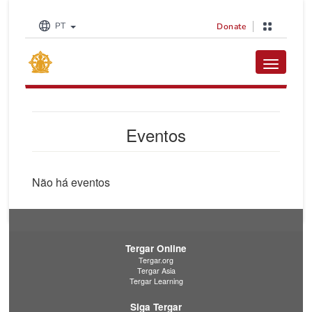
PT
Donate
Toggle na
Eventos
Não há eventos
Tergar Online
Tergar.org
Tergar Asia
Tergar Learning
Siga Tergar