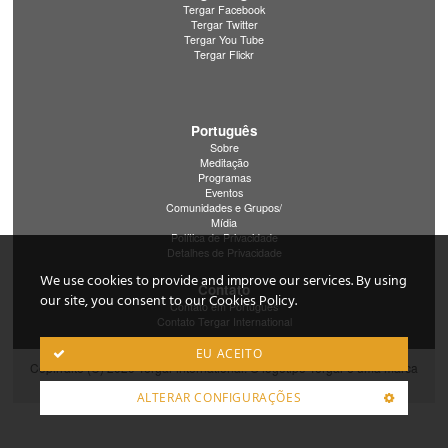
Tergar Facebook
Tergar Twitter
Tergar You Tube
Tergar Flickr
Português
Sobre
Meditação
Programas
Eventos
Comunidades e Grupos/
Mídia
Política de Privacidade
Detalhes de Privacidade
We use cookies to provide and improve our services. By using
Contato
our site, you consent to our Cookies Policy.
Contato em Português
Contato Tergar International
EU ACEITO
Copirraite (C) 2020 Tergar international. O logotipo Tergar é uma marca
de serviço registrada de Tergar International.
ALTERAR CONFIGURAÇÕES