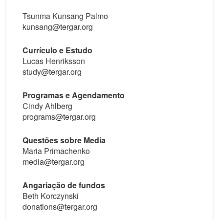
Tsunma Kunsang Palmo
kunsang@tergar.org
Currículo e Estudo
Lucas Henriksson
study@tergar.org
Programas e Agendamento
Cindy Ahlberg
programs@tergar.org
Questões sobre Media
Maria Primachenko
media@tergar.org
Angariação de fundos
Beth Korczynski
donations@tergar.org