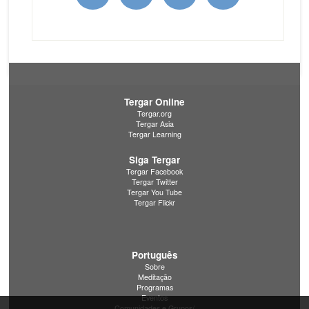
Tergar Online
Tergar.org
Tergar Asia
Tergar Learning
Siga Tergar
Tergar Facebook
Tergar Twitter
Tergar You Tube
Tergar Flickr
Português
Sobre
Meditação
Programas
Eventos
Comunidades e Grupos/