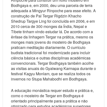
Rinpoche para construir um novo mosteiro em
Bodhgaya e, em 2000, deu uma parcela de terra
adequada a Mingyur Rinpoche para esse efeito. A
construção de Pal Tergar Rigdzin Khacho
Shedrup Targye Ling foi concluída em 2006, e em
2010 cerca de 300 monges da Índia, Nepal e
Tibete tinham vindo estudar lá. De acordo com a
ênfase da linhagem Tergar na prática, mesmo os
monges mais jovens do mosteiro de Bodhgaya
praticam meditação diariamente. O currículo
budista tradicional foi modernizado para incluir
ciência básica e outras disciplinas académicas
convencionais. Tergar Bodhgaya também acolhe
as visitas anuais do Gyalwang Karmapa durante o
festival Kagyu Monlam, que se realiza todos os
invernos no Stupa Mahabodhi em Bodhgaya.
A educação monástica requer estudo e prática e,
como o mosteiro de Tergar em Bodhgaya é
orientado principalmente para a prática e não
otimizado para estudos académicos superiores,