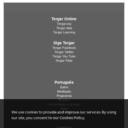
Tergar Online
Tergar.org
Tergar Asia
Tergar Learning
Siga Tergar
Tergar Facebook
Tergar Twitter
Tergar You Tube
Tergar Flickr
Português
Sobre
Meditação
Programas
Eventos
Comunidades e Grupos/
Mídia
We use cookies to provide and improve our services. By using
Política de Privacidade
Detalhes de Privacidade
our site, you consent to our Cookies Policy.
Contato