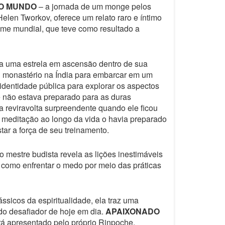
O MUNDO
– a jornada de um monge pelos
elen Tworkov, oferece um relato raro e íntimo
me mundial, que teve como resultado a
ra uma estrela em ascensão dentro de sua
u monastério na Índia para embarcar em um
a identidade pública para explorar os aspectos
 não estava preparado para as duras
a reviravolta surpreendente quando ele ficou
e meditação ao longo da vida o havia preparado
tar a força de seu treinamento.
 mestre budista revela as lições inestimáveis
a como enfrentar o medo por meio das práticas
ssicos da espiritualidade, ela traz uma
do desafiador de hoje em dia.
APAIXONADO
erá apresentado pelo próprio Rinpoche.