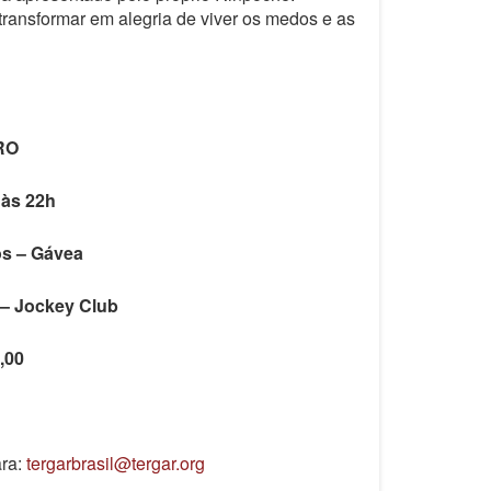
ransformar em alegria de viver os medos e as
RO
 às 22h
os – Gávea
 – Jockey Club
,00
ara:
tergarbrasil@tergar.org