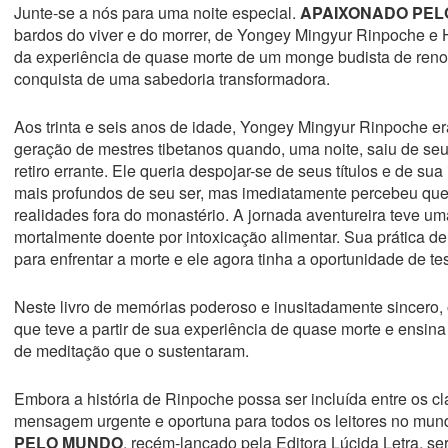
Junte-se a nós para uma noite especial.
APAIXONADO PEL
bardos do viver e do morrer, de Yongey Mingyur Rinpoche e H
da experiência de quase morte de um monge budista de reno
conquista de uma sabedoria transformadora.
Aos trinta e seis anos de idade, Yongey Mingyur Rinpoche e
geração de mestres tibetanos quando, uma noite, saiu de se
retiro errante. Ele queria despojar-se de seus títulos e de su
mais profundos de seu ser, mas imediatamente percebeu que
realidades fora do monastério. A jornada aventureira teve um
mortalmente doente por intoxicação alimentar. Sua prática d
para enfrentar a morte e ele agora tinha a oportunidade de tes
Neste livro de memórias poderoso e inusitadamente sincero, o
que teve a partir de sua experiência de quase morte e ensin
de meditação que o sustentaram.
Embora a história de Rinpoche possa ser incluída entre os clá
mensagem urgente e oportuna para todos os leitores no mun
PELO MUNDO
, recém-lançado pela Editora Lúcida Letra, s