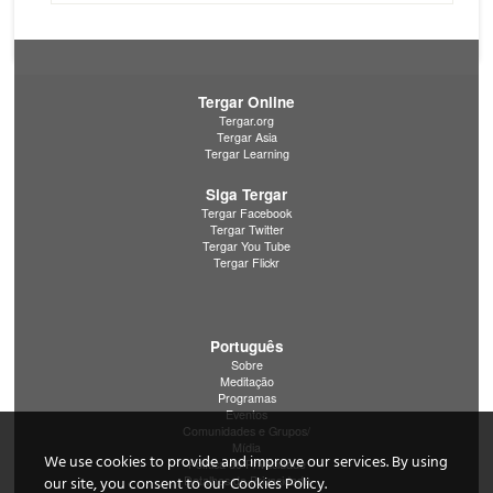
Tergar Online
Tergar.org
Tergar Asia
Tergar Learning
Siga Tergar
Tergar Facebook
Tergar Twitter
Tergar You Tube
Tergar Flickr
Português
Sobre
Meditação
Programas
Eventos
Comunidades e Grupos/
Mídia
We use cookies to provide and improve our services. By using
Política de Privacidade
Detalhes de Privacidade
our site, you consent to our Cookies Policy.