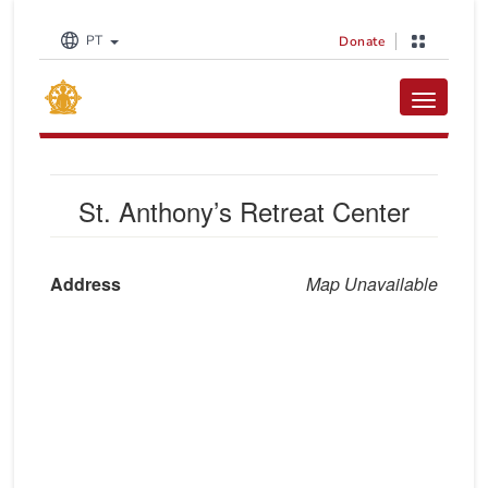
PT
Donate
Toggle na
St. Anthony’s Retreat Center
Address
Map Unavailable