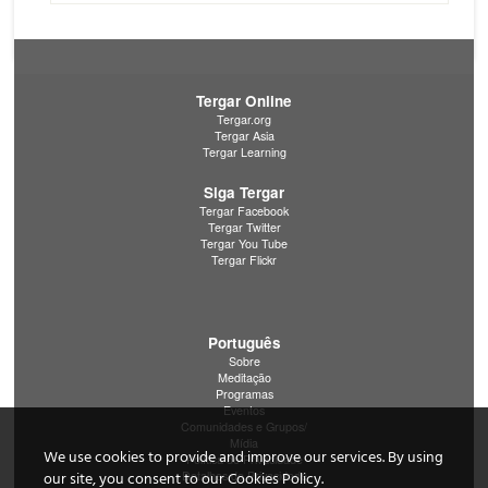
Tergar Online
Tergar.org
Tergar Asia
Tergar Learning
Siga Tergar
Tergar Facebook
Tergar Twitter
Tergar You Tube
Tergar Flickr
Português
Sobre
Meditação
Programas
Eventos
Comunidades e Grupos/
Mídia
We use cookies to provide and improve our services. By using
Política de Privacidade
Detalhes de Privacidade
our site, you consent to our Cookies Policy.