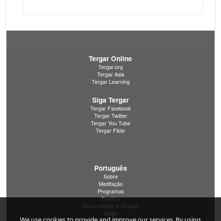
Tergar Online
Tergar.org
Tergar Asia
Tergar Learning
Siga Tergar
Tergar Facebook
Tergar Twitter
Tergar You Tube
Tergar Flickr
Português
Sobre
Meditação
Programas
Eventos
Comunidades e Grupos/
Mídia
We use cookies to provide and improve our services. By using
Política de Privacidade