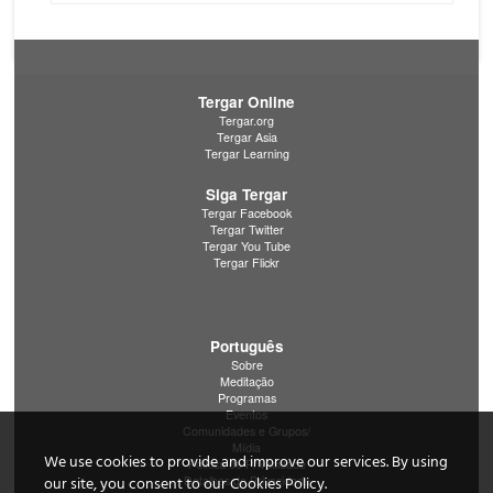
Tergar Online
Tergar.org
Tergar Asia
Tergar Learning
Siga Tergar
Tergar Facebook
Tergar Twitter
Tergar You Tube
Tergar Flickr
Português
Sobre
Meditação
Programas
Eventos
Comunidades e Grupos/
Mídia
We use cookies to provide and improve our services. By using
Política de Privacidade
Detalhes de Privacidade
our site, you consent to our Cookies Policy.